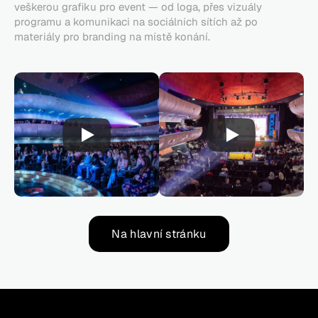
veškerou grafiku pro event — od loga, přes vizuály 
programu a komunikaci na sociálních sítích až po 
materiály pro branding na místě konání.
Na hlavní stránku